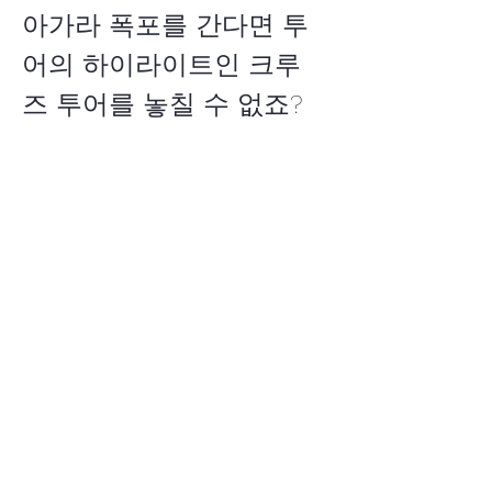
아가라 폭포를 간다면 투
어의 하이라이트인 크루
즈 투어를 놓칠 수 없죠? 
지금 바로 조아뉴욕 당일
치기 나이아가라 또는 1박
2일 나이아가라 예약하시
고 $30 상당의 크루즈 티
켓 혜택을 누리세요!
예약 하러 가기
📅
Show More